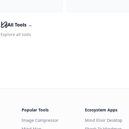
All Tools
→
Explore all tools
Popular Tools
Ecosystem Apps
Image Compressor
Mind Elixir Desktop
Mind Map
Ebook To Mindmap