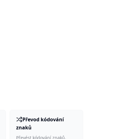
Převod kódování
znaků
Převést kódování znaků,