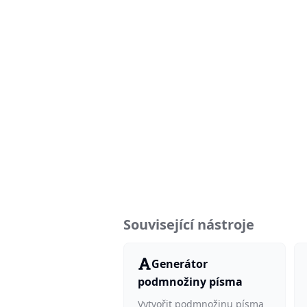
Související nástroje
Generátor
podmnožiny písma
Vytvořit podmnožinu písma