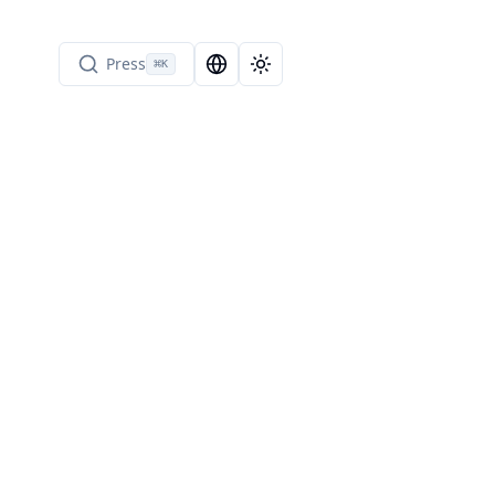
Press
⌘
K
Language Selector
Toggle theme