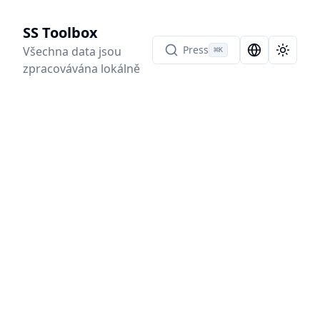
SS Toolbox
Press
Všechna data jsou
⌘
K
Language Sel
Toggle
zpracovávána lokálně