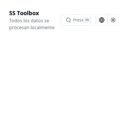
SS Toolbox
Press
Todos los datos se
⌘
K
Language Sel
Toggle
procesan localmente