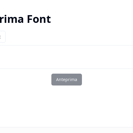
rima Font
t
Anteprima