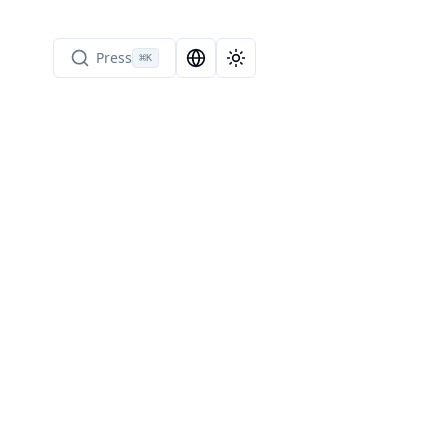
Press
⌘
K
Language Selector
Toggle theme