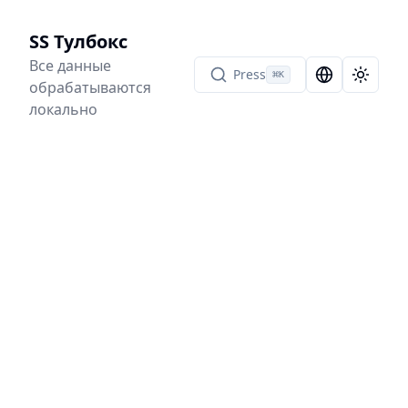
SS Тулбокс
Все данные
Press
⌘
K
Language Sel
Toggle
обрабатываются
локально