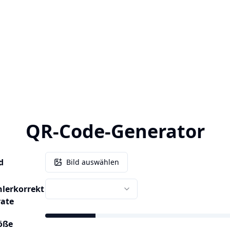
QR-Code-Generator
d
Bild auswählen
hlerkorrekt
rate
öße