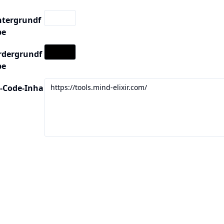
ntergrundf
be
rdergrundf
be
-Code-Inha