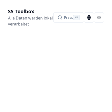
SS Toolbox
Press
Alle Daten werden lokal
⌘
K
Language Sel
Toggle
verarbeitet