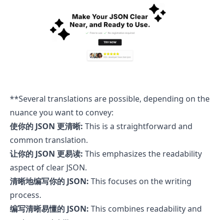
**Several translations are possible, depending on the
nuance you want to convey:
使你的 JSON 更清晰:
This is a straightforward and
common translation.
让你的 JSON 更易读:
This emphasizes the readability
aspect of clear JSON.
清晰地编写你的 JSON:
This focuses on the writing
process.
编写清晰易懂的 JSON:
This combines readability and