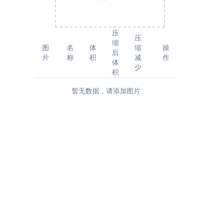
压
压
缩
图
名
体
缩
操
后
片
称
积
减
作
体
少
积
暂无数据，请添加图片