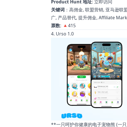
Product Hunt 地址
:
立即访问
关键词
：高佣金, 联盟营销, 亚马逊联盟, AI
广, 产品替代, 提升佣金, Affiliate Market
票数
: 🔺415
4. Urso 1.0
**一只呵护你健康的电子宠物熊 (一