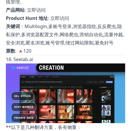
线管理。
产品网站
:
立即访问
Product Hunt 地址
:
立即访问
关键词
：Multilogin,多账号登录,浏览器指纹,反反爬虫,隐
私保护,多浏览器配置文件,网络爬虫,营销自动化,流量仲裁,
安全浏览,匿名浏览,账号管理,绕过网站限制,避免封号
票数
: 🔺120
18. Seelab.ai
**以下是几种翻译方案，各有侧重：