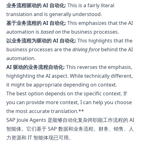
业务流程驱动的 AI 自动化:
This is a fairly literal
translation and is generally understood.
基于业务流程的 AI 自动化:
This emphasizes that the AI
automation is
based on
the business processes.
以业务流程为驱动的 AI 自动化:
This highlights that the
business processes are the
driving force
behind the AI
automation.
AI 驱动的业务流程自动化:
This reverses the emphasis,
highlighting the AI aspect. While technically different,
it might be appropriate depending on context.
The best option depends on the specific context. If
you can provide more context, I can help you choose
the most accurate translation.**
SAP Joule Agents 是能够自动化复杂跨职能工作流程的 AI
智能体。它们基于 SAP 数据和业务流程。财务、销售、人
力资源和 IT 智能体现已可用。