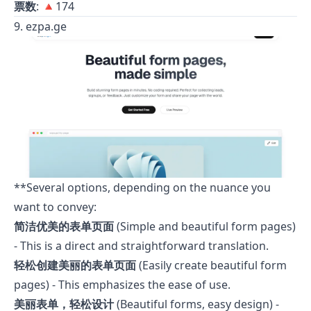
票数
: 🔺174
9. ezpa.ge
**Several options, depending on the nuance you
want to convey:
简洁优美的表单页面
(Simple and beautiful form pages)
- This is a direct and straightforward translation.
轻松创建美丽的表单页面
(Easily create beautiful form
pages) - This emphasizes the ease of use.
美丽表单，轻松设计
(Beautiful forms, easy design) -