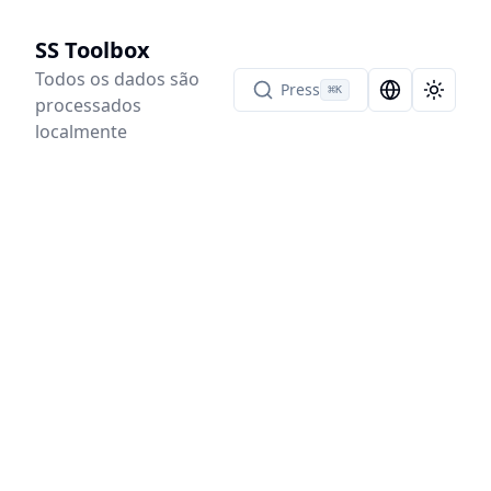
SS Toolbox
Todos os dados são
Press
⌘
K
Language Sel
Toggle
processados
localmente