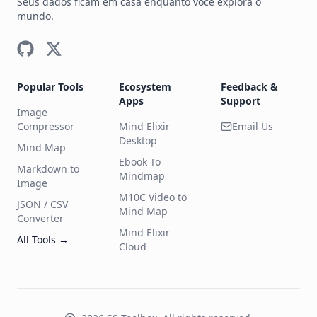
Seus dados ficam em casa enquanto você explora o
mundo.
Popular Tools
Ecosystem
Feedback &
Apps
Support
Image
Compressor
Mind Elixir
Email Us
Desktop
Mind Map
Ebook To
Markdown to
Mindmap
Image
M10C Video to
JSON / CSV
Mind Map
Converter
Mind Elixir
All Tools
→
Cloud