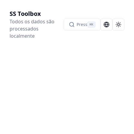
SS Toolbox
Todos os dados são
Press
⌘
K
Language Sel
Toggle
processados
localmente